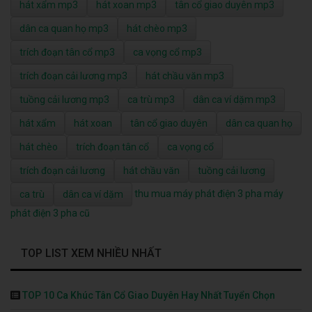
hát xẩm mp3
hát xoan mp3
tân cổ giao duyên mp3
dân ca quan họ mp3
hát chèo mp3
trích đoạn tân cổ mp3
ca vọng cổ mp3
trích đoạn cải lương mp3
hát chầu văn mp3
tuồng cải lương mp3
ca trù mp3
dân ca ví dặm mp3
hát xẩm
hát xoan
tân cổ giao duyên
dân ca quan họ
hát chèo
trích đoạn tân cổ
ca vọng cổ
trích đoạn cải lương
hát chầu văn
tuồng cải lương
thu mua máy phát điện 3 pha
máy
ca trù
dân ca ví dặm
phát điện 3 pha cũ
TOP LIST XEM NHIỀU NHẤT
TOP 10 Ca Khúc Tân Cổ Giao Duyên Hay Nhất Tuyển Chọn