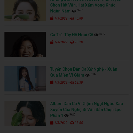
Chọn Hát Văn, Hát Xẩm Vọng Khúc
5597
Ngàn Năm
-
1/3/2022
40:00
5779
Ca Trù-Tây Hồ Hoài Cổ
-
1/3/2022
10:20
Tuyển Chọn Dân Ca Xứ Nghệ - Xuân
6087
Qua Miền Ví Giặm
-
1/3/2022
52:39
Album Dân Ca Ví Giặm Ngọt Ngào Xao
Xuyến Của Nghệ Sĩ Văn Sản Chọn Lọc
5620
Phần 1
-
1/3/2022
38:05