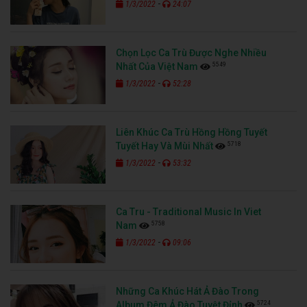
-
1/3/2022
24:07
Chọn Lọc Ca Trù Được Nghe Nhiều
5549
Nhất Của Việt Nam
-
1/3/2022
52:28
Liên Khúc Ca Trù Hồng Hồng Tuyết
5718
Tuyết Hay Và Mùi Nhất
-
1/3/2022
53:32
Ca Tru - Traditional Music In Viet
5758
Nam
-
1/3/2022
09:06
Những Ca Khúc Hát Ả Đào Trong
5724
Album Đêm Ả Đào Tuyệt Đỉnh