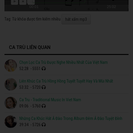
00:01
25:02
Tag: Từ khóa được tìm kiếm nhiều
hát xẩm mp3
CA TRÙ LIÊN QUAN
Chọn Lọc Ca Trù Được Nghe Nhiều Nhất Của Việt Nam
52:28
- 5551
Liên Khúc Ca Trù Hồng Hồng Tuyết Tuyết Hay Và Mùi Nhất
53:32
- 5720
Ca Tru - Traditional Music In Viet Nam
09:06
- 5760
Những Ca Khúc Hát Ả Đào Trong Album Đêm Ả Đào Tuyệt Đỉnh
39:34
- 5726