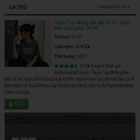
CA TRÙ
Trang chủ
Ca Trù
Tuyển Tập Những Bài Hát Ca Trù Tuyệt
Đỉnh Của Quách Thị Hồ
Thể loại:
Ca Trù
Lượt nghe:
5399
Thời lượng:
24:07
4,7
★
3
người đánh giá
(cailuongmp3.com) - Tuyển Tập Những Bài
Hát Ca Trù Tuyệt Đỉnh Của Quách Thị Hồ. Tuyển Chọn Các Bài Hát Dân Ca Ví
Dặm Mp3 Cổ, Xưa Và Nay Hay Và Đặc Sắc Nhất, Dân Ca Xứ Nghệ Mới Nhất
Dành Cho Bạn
Tải về