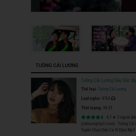
TUỒNG CẢI LƯƠNG
Tuồng Cải Lương Sâu Sắc Bạ
Thể loại:
Tuồng Cải Lương
Lượt nghe:
4763
Thời lượng:
38:33
4,7
★
3
người đá
(cailuongmp3.com) - Tuồng Cải 
Tuyển Chọn Dân Ca Ví Dặm Mp3 