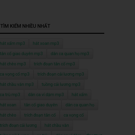
TÌM KIẾM NHIỀU NHẤT
hát xẩm mp3
hát xoan mp3
tân cổ giao duyên mp3
dân ca quan họ mp3
hát chèo mp3
trích đoạn tân cổ mp3
ca vọng cổ mp3
trích đoạn cải lương mp3
hát chầu văn mp3
tuồng cải lương mp3
ca trù mp3
dân ca ví dặm mp3
hát xẩm
hát xoan
tân cổ giao duyên
dân ca quan họ
hát chèo
trích đoạn tân cổ
ca vọng cổ
trích đoạn cải lương
hát chầu văn