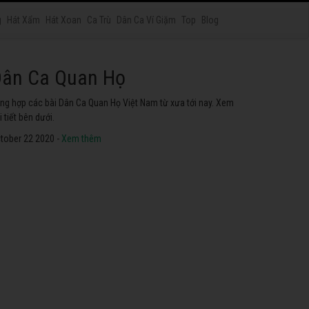
g
Hát Xẩm
Hát Xoan
Ca Trù
Dân Ca Ví Giặm
Top
Blog
át Chầu Văn
yển tập các ca khúc hát Chầu Văn hay nhất ở Việt Nam. Không
ể không nghe thử.
tober 22 2020 -
Xem thêm