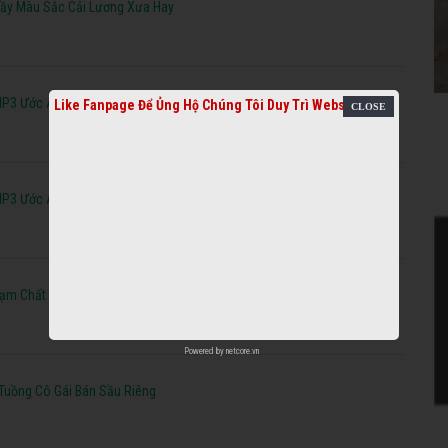
ầy Màu Sắc Cải Lương Xưa Hay
MP3 Ước Át Nhất Lịch Sử Phần 1
Like Fanpage Để Ủng Hộ Chúng Tôi Duy Trì Website
MP3 Ước Át Nhất Lịch Sử Phần 2
Đạm Chất Dân Gian
Powered by
netcore.vn
 Tuồng Cô Gái Bán Sầu Riêng