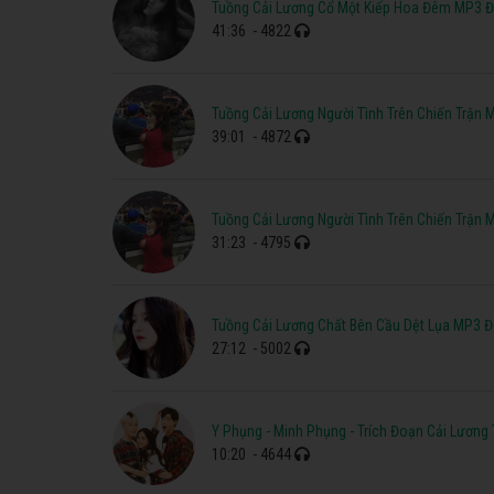
Tuồng Cải Lương Cổ Một Kiếp Hoa Đêm MP3 Đ
41:36
- 4822
Tuồng Cải Lương Người Tình Trên Chiến Trận 
39:01
- 4872
Tuồng Cải Lương Người Tình Trên Chiến Trận 
31:23
- 4795
Tuồng Cải Lương Chất Bên Cầu Dệt Lụa MP3 
27:12
- 5002
Y Phụng - Minh Phụng - Trích Đoạn Cải Lương
10:20
- 4644