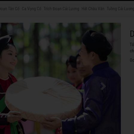
Đoạn Tân Cổ
Ca Vọng Cổ
Trích Đoạn Cải Lương
Hát Chầu Văn
Tuồng Cải Lươn
H
Tu
th
Oc