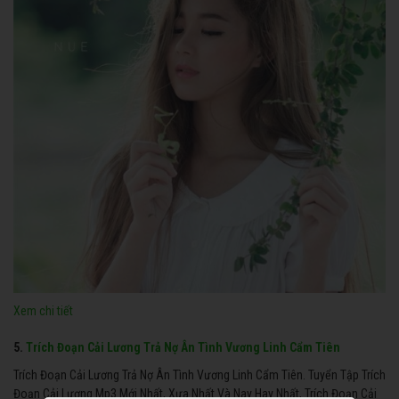
Xem chi tiết
5.
Trích Đoạn Cải Lương Trả Nợ Ân Tình Vương Linh Cẩm Tiên
Trích Đoạn Cải Lương Trả Nợ Ân Tình Vương Linh Cẩm Tiên. Tuyển Tập Trích
Đoạn Cải Lương Mp3 Mới Nhất, Xưa Nhất Và Nay Hay Nhất, Trích Đoạn Cải