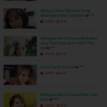
Những Ca Khúc Hát Ả Đào Trong
5733
Album Đêm Ả Đào Tuyệt Đỉnh
-
1/3/2022
39:34
Những Bài Hát Ca Trù Hay Nhất Hồng
Hồng Tuyết Tuyết Ca Trù NSƯT Thúy
5591
Đạt
-
1/3/2022
55:00
5625
Ca Trù Tây Hồ Hoài Cổ
-
1/3/2022
06:31
Những Bài Hát Ca Trù Hay Nhất Tuyển
5852
Chọn
-
1/3/2022
40:00