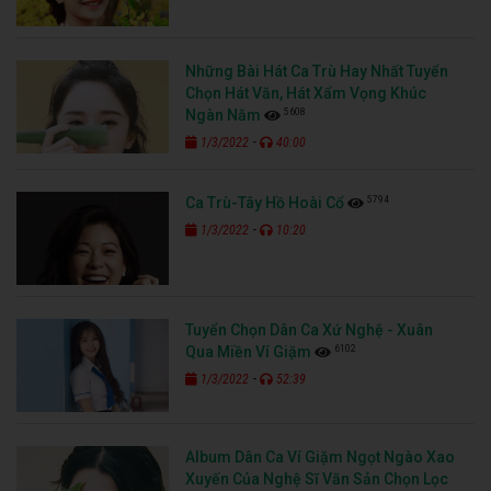
Những Bài Hát Ca Trù Hay Nhất Tuyển
Chọn Hát Văn, Hát Xẩm Vọng Khúc
5608
Ngàn Năm
-
1/3/2022
40:00
5794
Ca Trù-Tây Hồ Hoài Cổ
-
1/3/2022
10:20
Tuyển Chọn Dân Ca Xứ Nghệ - Xuân
6102
Qua Miền Ví Giặm
-
1/3/2022
52:39
Album Dân Ca Ví Giặm Ngọt Ngào Xao
Xuyến Của Nghệ Sĩ Văn Sản Chọn Lọc