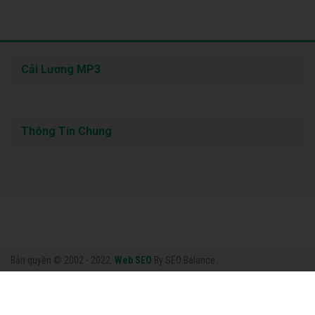
Cải Lương MP3
Thông Tin Chung
Bản quyền © 2002 - 2022.
Web SEO
By SEO Balance