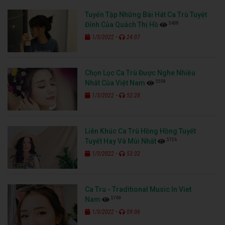
Tuyển Tập Những Bài Hát Ca Trù Tuyệt
5408
Đỉnh Của Quách Thị Hồ
-
1/3/2022
24:07
Chọn Lọc Ca Trù Được Nghe Nhiều
5558
Nhất Của Việt Nam
-
1/3/2022
52:28
Liên Khúc Ca Trù Hồng Hồng Tuyết
5726
Tuyết Hay Và Mùi Nhất
-
1/3/2022
53:32
Ca Tru - Traditional Music In Viet
5769
Nam
-
1/3/2022
09:06