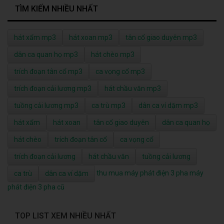
TÌM KIẾM NHIỀU NHẤT
hát xẩm mp3
hát xoan mp3
tân cổ giao duyên mp3
dân ca quan họ mp3
hát chèo mp3
trích đoạn tân cổ mp3
ca vọng cổ mp3
trích đoạn cải lương mp3
hát chầu văn mp3
tuồng cải lương mp3
ca trù mp3
dân ca ví dặm mp3
hát xẩm
hát xoan
tân cổ giao duyên
dân ca quan họ
hát chèo
trích đoạn tân cổ
ca vọng cổ
trích đoạn cải lương
hát chầu văn
tuồng cải lương
thu mua máy phát điện 3 pha
máy
ca trù
dân ca ví dặm
phát điện 3 pha cũ
TOP LIST XEM NHIỀU NHẤT