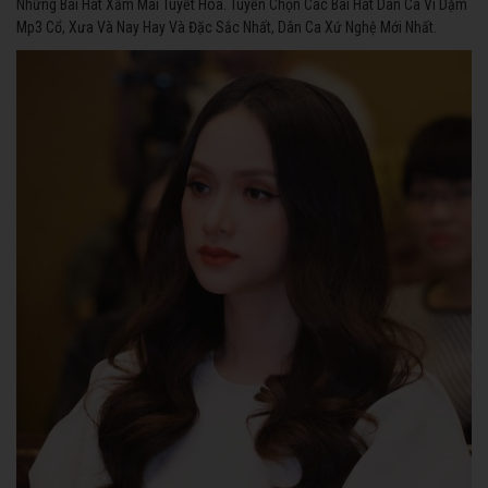
Những Bài Hát Xẩm Mai Tuyết Hoa. Tuyển Chọn Các Bài Hát Dân Ca Ví Dặm
Mp3 Cổ, Xưa Và Nay Hay Và Đặc Sắc Nhất, Dân Ca Xứ Nghệ Mới Nhất.