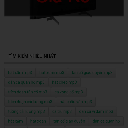
TÌM KIẾM NHIỀU NHẤT
hát xẩm mp3
hát xoan mp3
tân cổ giao duyên mp3
dân ca quan họ mp3
hát chèo mp3
trích đoạn tân cổ mp3
ca vọng cổ mp3
trích đoạn cải lương mp3
hát chầu văn mp3
tuồng cải lương mp3
ca trù mp3
dân ca ví dặm mp3
hát xẩm
hát xoan
tân cổ giao duyên
dân ca quan họ