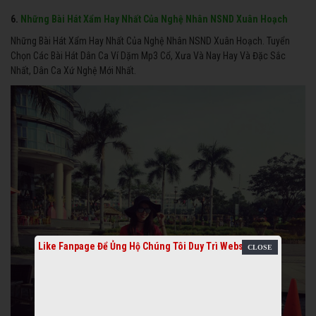
6.
Những Bài Hát Xẩm Hay Nhất Của Nghệ Nhân NSND Xuân Hoạch
Những Bài Hát Xẩm Hay Nhất Của Nghệ Nhân NSND Xuân Hoạch. Tuyển
Chọn Các Bài Hát Dân Ca Ví Dặm Mp3 Cổ, Xưa Và Nay Hay Và Đặc Sắc
Nhất, Dân Ca Xứ Nghệ Mới Nhất.
Like Fanpage Để Ủng Hộ Chúng Tôi Duy Trì Website