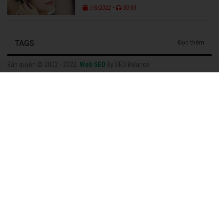
-
1/3/2022
30:03
TAGS
Đọc thêm
Bản quyền © 2002 - 2022.
Web SEO
By SEO Balance
Facebook
Cải Lương MP3
Thông Tin Chung