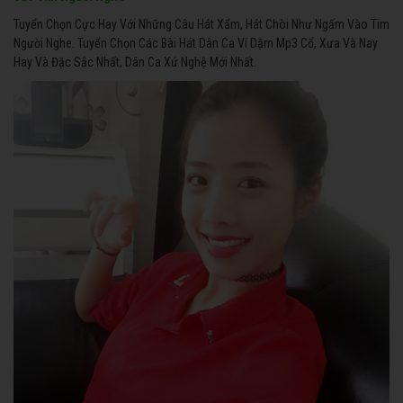
Tuyển Chọn Cực Hay Với Những Câu Hát Xẩm, Hát Chòi Như Ngấm Vào Tim
Người Nghe. Tuyển Chọn Các Bài Hát Dân Ca Ví Dặm Mp3 Cổ, Xưa Và Nay
Hay Và Đặc Sắc Nhất, Dân Ca Xứ Nghệ Mới Nhất.