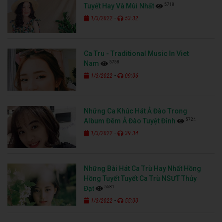
5718
Tuyết Hay Và Mùi Nhất
-
1/3/2022
53:32
Ca Tru - Traditional Music In Viet
5758
Nam
-
1/3/2022
09:06
Những Ca Khúc Hát Ả Đào Trong
5724
Album Đêm Ả Đào Tuyệt Đỉnh
-
1/3/2022
39:34
Những Bài Hát Ca Trù Hay Nhất Hồng
Hồng Tuyết Tuyết Ca Trù NSƯT Thúy
5581
Đạt
-
1/3/2022
55:00