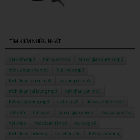
TÌM KIẾM NHIỀU NHẤT
hát xẩm mp3
hát xoan mp3
tân cổ giao duyên mp3
dân ca quan họ mp3
hát chèo mp3
trích đoạn tân cổ mp3
ca vọng cổ mp3
trích đoạn cải lương mp3
hát chầu văn mp3
tuồng cải lương mp3
ca trù mp3
dân ca ví dặm mp3
hát xẩm
hát xoan
tân cổ giao duyên
dân ca quan họ
hát chèo
trích đoạn tân cổ
ca vọng cổ
trích đoạn cải lương
hát chầu văn
tuồng cải lương