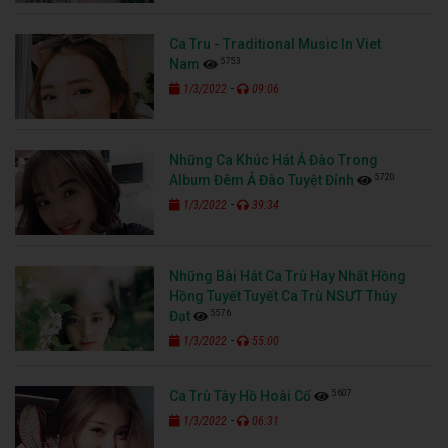
Ca Tru - Traditional Music In Viet
5753
Nam
-
1/3/2022
09:06
Những Ca Khúc Hát Ả Đào Trong
5720
Album Đêm Ả Đào Tuyệt Đỉnh
-
1/3/2022
39:34
Những Bài Hát Ca Trù Hay Nhất Hồng
Hồng Tuyết Tuyết Ca Trù NSƯT Thúy
5576
Đạt
-
1/3/2022
55:00
5607
Ca Trù Tây Hồ Hoài Cổ
-
1/3/2022
06:31