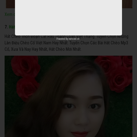
Xem chi tiết
7.
Hát Chèo Trích Đoạn Cắt Râu Thanh Loan Việt Thắng
Hát Chèo Trích Đoạn Cắt Râu Thanh Loan Việt Thắng. Tuyển Chọn Những
Powered by
netcore.vn
Làn Điệu Chèo Cổ Việt Nam Hay Nhất. Tuyển Chọn Các Bài Hát Chèo Mp3
Cổ, Xưa Và Nay Hay Nhất, Hát Chèo Mới Nhất.