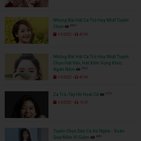
Những Bài Hát Ca Trù Hay Nhất Tuyển
5837
Chọn
-
1/3/2022
40:00
Những Bài Hát Ca Trù Hay Nhất Tuyển
Chọn Hát Văn, Hát Xẩm Vọng Khúc
5592
Ngàn Năm
-
1/3/2022
40:00
5773
Ca Trù-Tây Hồ Hoài Cổ
-
1/3/2022
10:20
Tuyển Chọn Dân Ca Xứ Nghệ - Xuân
6081
Qua Miền Ví Giặm