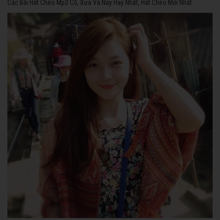
Các Bài Hát Chèo Mp3 Cổ, Xưa Và Nay Hay Nhất, Hát Chèo Mới Nhất.