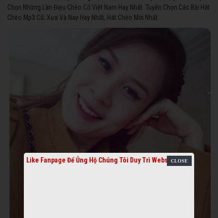
Chọn Những Làn Điệu Chèo Cổ Việt Nam Hay Nhất. Tuyển Chọn Các Bài Hát
Chèo Mp3 Cổ, Xưa Và Nay Hay Nhất, Hát Chèo Mới Nhất.
Like Fanpage Để Ủng Hộ Chúng Tôi Duy Trì Website