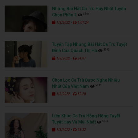
Những Bài Hát Ca Trù Hay Nhất Tuyển
5864
Chọn Phần 2
-
1/3/2022
1:01:24
Tuyển Tập Những Bài Hát Ca Trù Tuyệt
5392
Đỉnh Của Quách Thị Hồ
-
1/3/2022
24:07
Chọn Lọc Ca Trù Được Nghe Nhiều
5543
Nhất Của Việt Nam
-
1/3/2022
52:28
Liên Khúc Ca Trù Hồng Hồng Tuyết
5714
Tuyết Hay Và Mùi Nhất
-
1/3/2022
53:32