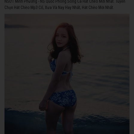
NSƯT Minh Phương - NS Quốc Phòng Song Ca Hát Chèo Mới Nhất. Tuyển
Chọn Hát Chèo Mp3 Cổ, Xưa Và Nay Hay Nhất, Hát Chèo Mới Nhất.