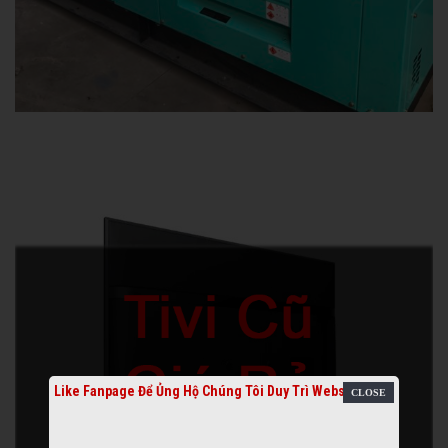
Like Fanpage Để Ủng Hộ Chúng Tôi Duy Trì Website