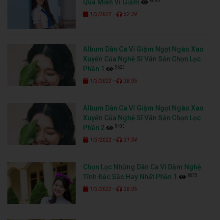
6096
Qua Miền Ví Giặm
-
1/3/2022
52:39
Album Dân Ca Ví Giặm Ngọt Ngào Xao
Xuyến Của Nghệ Sĩ Văn Sản Chọn Lọc
5623
Phần 1
-
1/3/2022
38:05
Album Dân Ca Ví Giặm Ngọt Ngào Xao
Xuyến Của Nghệ Sĩ Văn Sản Chọn Lọc
5433
Phần 2
-
1/3/2022
31:34
Chọn Lọc Những Dân Ca Ví Dặm Nghệ
6075
Tĩnh Đặc Sắc Hay Nhất Phần 1
-
1/3/2022
38:05