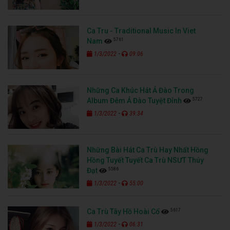
Ca Tru - Traditional Music In Viet
5761
Nam
-
1/3/2022
09:06
Những Ca Khúc Hát Ả Đào Trong
5727
Album Đêm Ả Đào Tuyệt Đỉnh
-
1/3/2022
39:34
Những Bài Hát Ca Trù Hay Nhất Hồng
Hồng Tuyết Tuyết Ca Trù NSƯT Thúy
5586
Đạt
-
1/3/2022
55:00
5617
Ca Trù Tây Hồ Hoài Cổ
-
1/3/2022
06:31