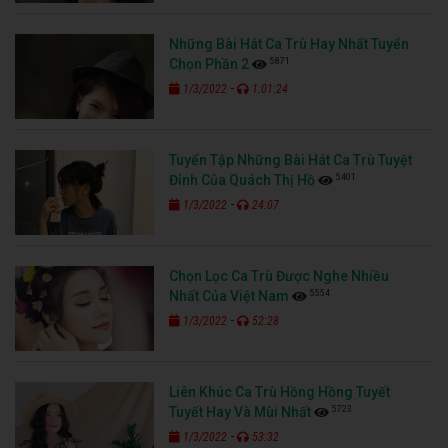
Những Bài Hát Ca Trù Hay Nhất Tuyển
5871
Chọn Phần 2
-
1/3/2022
1:01:24
Tuyển Tập Những Bài Hát Ca Trù Tuyệt
5401
Đỉnh Của Quách Thị Hồ
-
1/3/2022
24:07
Chọn Lọc Ca Trù Được Nghe Nhiều
5554
Nhất Của Việt Nam
-
1/3/2022
52:28
Liên Khúc Ca Trù Hồng Hồng Tuyết
5723
Tuyết Hay Và Mùi Nhất
-
1/3/2022
53:32