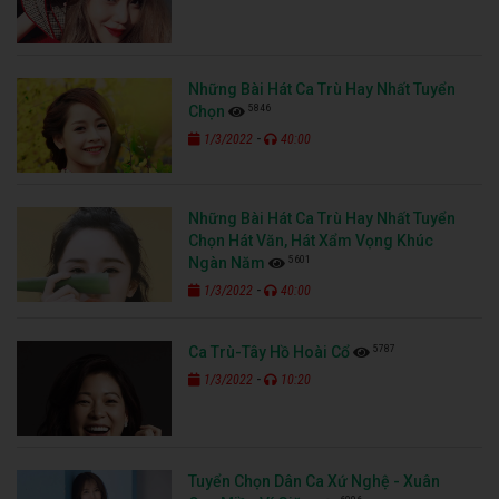
Những Bài Hát Ca Trù Hay Nhất Tuyển
5846
Chọn
-
1/3/2022
40:00
Những Bài Hát Ca Trù Hay Nhất Tuyển
Chọn Hát Văn, Hát Xẩm Vọng Khúc
5601
Ngàn Năm
-
1/3/2022
40:00
5787
Ca Trù-Tây Hồ Hoài Cổ
-
1/3/2022
10:20
Tuyển Chọn Dân Ca Xứ Nghệ - Xuân