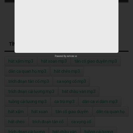
TÌM KIẾM NHIỀU NHẤT
Powered by
netcore.vn
hát xẩm mp3
hát xoan mp3
tân cổ giao duyên mp3
dân ca quan họ mp3
hát chèo mp3
trích đoạn tân cổ mp3
ca vọng cổ mp3
trích đoạn cải lương mp3
hát chầu văn mp3
tuồng cải lương mp3
ca trù mp3
dân ca ví dặm mp3
hát xẩm
hát xoan
tân cổ giao duyên
dân ca quan họ
hát chèo
trích đoạn tân cổ
ca vọng cổ
trích đoạn cải lương
hát chầu văn
tuồng cải lương