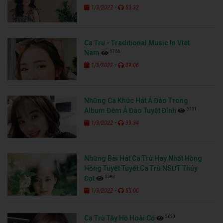
-
1/3/2022
53:32
Ca Tru - Traditional Music In Viet
5766
Nam
-
1/3/2022
09:06
Những Ca Khúc Hát Ả Đào Trong
5731
Album Đêm Ả Đào Tuyệt Đỉnh
-
1/3/2022
39:34
Những Bài Hát Ca Trù Hay Nhất Hồng
Hồng Tuyết Tuyết Ca Trù NSƯT Thúy
5588
Đạt
-
1/3/2022
55:00
5620
Ca Trù Tây Hồ Hoài Cổ