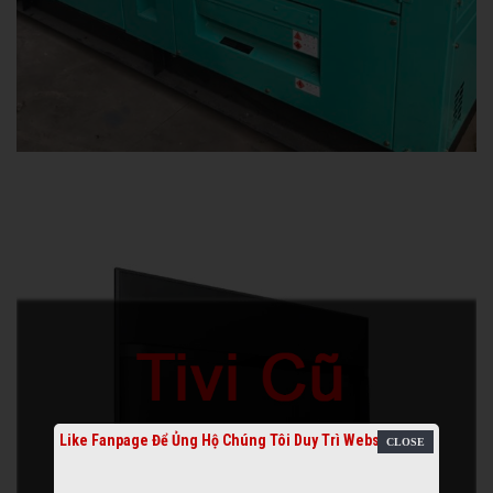
Like Fanpage Để Ủng Hộ Chúng Tôi Duy Trì Website