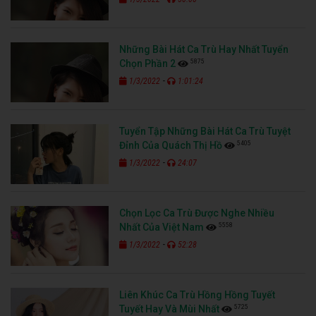
Những Bài Hát Ca Trù Hay Nhất Tuyển
5875
Chọn Phần 2
-
1/3/2022
1:01:24
Tuyển Tập Những Bài Hát Ca Trù Tuyệt
5405
Đỉnh Của Quách Thị Hồ
-
1/3/2022
24:07
Chọn Lọc Ca Trù Được Nghe Nhiều
5558
Nhất Của Việt Nam
-
1/3/2022
52:28
Liên Khúc Ca Trù Hồng Hồng Tuyết
5725
Tuyết Hay Và Mùi Nhất