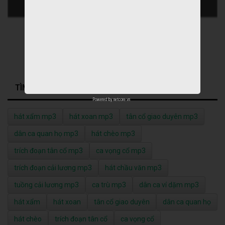
TÌM KIẾM NHIỀU NHẤT
Powered by
netcore.vn
hát xẩm mp3
hát xoan mp3
tân cổ giao duyên mp3
dân ca quan họ mp3
hát chèo mp3
trích đoạn tân cổ mp3
ca vọng cổ mp3
trích đoạn cải lương mp3
hát chầu văn mp3
tuồng cải lương mp3
ca trù mp3
dân ca ví dặm mp3
hát xẩm
hát xoan
tân cổ giao duyên
dân ca quan họ
hát chèo
trích đoạn tân cổ
ca vọng cổ