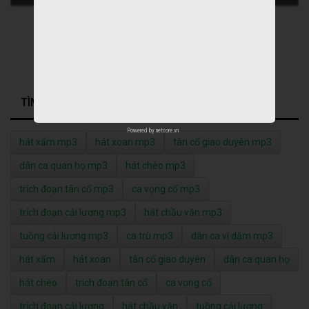
TÌM KIẾM NHIỀU NHẤT
Powered by
netcore.vn
hát xẩm mp3
hát xoan mp3
tân cổ giao duyên mp3
dân ca quan họ mp3
hát chèo mp3
trích đoạn tân cổ mp3
ca vọng cổ mp3
trích đoạn cải lương mp3
hát chầu văn mp3
tuồng cải lương mp3
ca trù mp3
dân ca ví dặm mp3
hát xẩm
hát xoan
tân cổ giao duyên
dân ca quan họ
hát chèo
trích đoạn tân cổ
ca vọng cổ
trích đoạn cải lương
hát chầu văn
tuồng cải lương