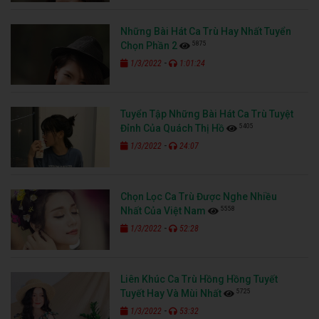
Những Bài Hát Ca Trù Hay Nhất Tuyển
5875
Chọn Phần 2
-
1/3/2022
1:01:24
Tuyển Tập Những Bài Hát Ca Trù Tuyệt
5405
Đỉnh Của Quách Thị Hồ
-
1/3/2022
24:07
Chọn Lọc Ca Trù Được Nghe Nhiều
5558
Nhất Của Việt Nam
-
1/3/2022
52:28
Liên Khúc Ca Trù Hồng Hồng Tuyết
5725
Tuyết Hay Và Mùi Nhất
-
1/3/2022
53:32