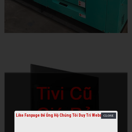
Like Fanpage Để Ủng Hộ Chúng Tôi Duy Trì Website