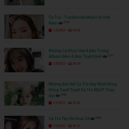
Ca Tru - Traditional Music In Viet
5766
Nam
-
1/3/2022
09:06
Những Ca Khúc Hát Ả Đào Trong
5731
Album Đêm Ả Đào Tuyệt Đỉnh
-
1/3/2022
39:34
Những Bài Hát Ca Trù Hay Nhất Hồng
Hồng Tuyết Tuyết Ca Trù NSƯT Thúy
5588
Đạt
-
1/3/2022
55:00
5620
Ca Trù Tây Hồ Hoài Cổ
-
1/3/2022
06:31