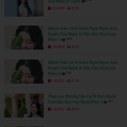
6100
Qua Miền Ví Giặm
-
1/3/2022
52:39
Album Dân Ca Ví Giặm Ngọt Ngào Xao
Xuyến Của Nghệ Sĩ Văn Sản Chọn Lọc
5628
Phần 1
-
1/3/2022
38:05
Album Dân Ca Ví Giặm Ngọt Ngào Xao
Xuyến Của Nghệ Sĩ Văn Sản Chọn Lọc
5437
Phần 2
-
1/3/2022
31:34
Chọn Lọc Những Dân Ca Ví Dặm Nghệ
6077
Tĩnh Đặc Sắc Hay Nhất Phần 1
-
1/3/2022
38:05