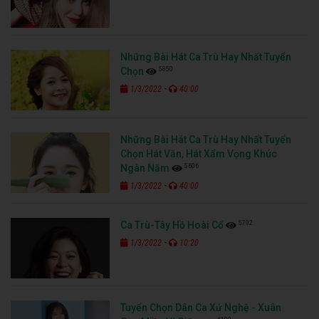
Những Bài Hát Ca Trù Hay Nhất Tuyển
5850
Chọn
-
1/3/2022
40:00
Những Bài Hát Ca Trù Hay Nhất Tuyển
Chọn Hát Văn, Hát Xẩm Vọng Khúc
5606
Ngàn Năm
-
1/3/2022
40:00
5792
Ca Trù-Tây Hồ Hoài Cổ
-
1/3/2022
10:20
Tuyển Chọn Dân Ca Xứ Nghệ - Xuân