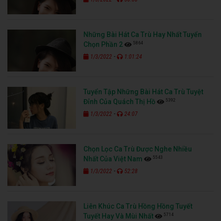
Những Bài Hát Ca Trù Hay Nhất Tuyển
5864
Chọn Phần 2
-
1/3/2022
1:01:24
Tuyển Tập Những Bài Hát Ca Trù Tuyệt
5392
Đỉnh Của Quách Thị Hồ
-
1/3/2022
24:07
Chọn Lọc Ca Trù Được Nghe Nhiều
5543
Nhất Của Việt Nam
-
1/3/2022
52:28
Liên Khúc Ca Trù Hồng Hồng Tuyết
5714
Tuyết Hay Và Mùi Nhất