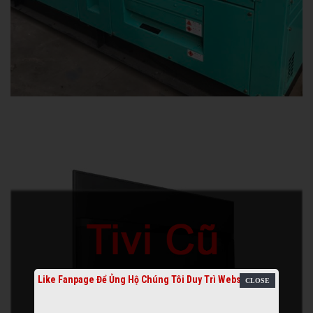
Like Fanpage Để Ủng Hộ Chúng Tôi Duy Trì Website