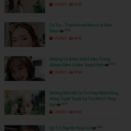
-
1/3/2022
53:32
Ca Tru - Traditional Music In Viet
5753
Nam
-
1/3/2022
09:06
Những Ca Khúc Hát Ả Đào Trong
5720
Album Đêm Ả Đào Tuyệt Đỉnh
-
1/3/2022
39:34
Những Bài Hát Ca Trù Hay Nhất Hồng
Hồng Tuyết Tuyết Ca Trù NSƯT Thúy
5576
Đạt
-
1/3/2022
55:00
5607
Ca Trù Tây Hồ Hoài Cổ