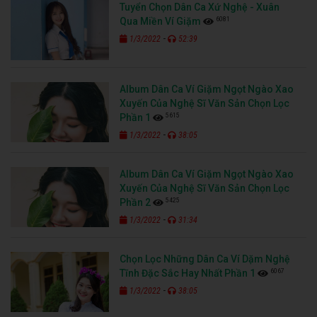
Tuyển Chọn Dân Ca Xứ Nghệ - Xuân
6081
Qua Miền Ví Giặm
-
1/3/2022
52:39
Album Dân Ca Ví Giặm Ngọt Ngào Xao
Xuyến Của Nghệ Sĩ Văn Sản Chọn Lọc
5615
Phần 1
-
1/3/2022
38:05
Album Dân Ca Ví Giặm Ngọt Ngào Xao
Xuyến Của Nghệ Sĩ Văn Sản Chọn Lọc
5425
Phần 2
-
1/3/2022
31:34
Chọn Lọc Những Dân Ca Ví Dặm Nghệ
6067
Tĩnh Đặc Sắc Hay Nhất Phần 1
-
1/3/2022
38:05