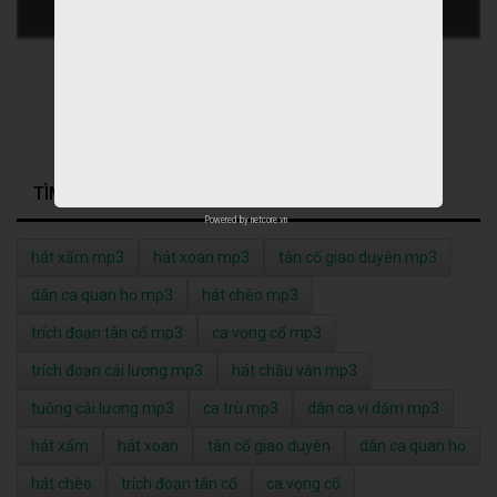
TÌM KIẾM NHIỀU NHẤT
Powered by
netcore.vn
hát xẩm mp3
hát xoan mp3
tân cổ giao duyên mp3
dân ca quan họ mp3
hát chèo mp3
trích đoạn tân cổ mp3
ca vọng cổ mp3
trích đoạn cải lương mp3
hát chầu văn mp3
tuồng cải lương mp3
ca trù mp3
dân ca ví dặm mp3
hát xẩm
hát xoan
tân cổ giao duyên
dân ca quan họ
hát chèo
trích đoạn tân cổ
ca vọng cổ