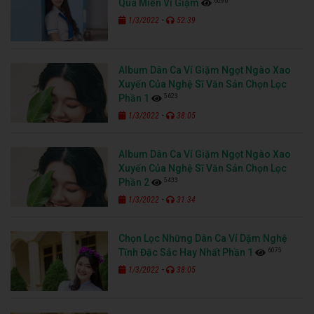
6096
Qua Miền Ví Giặm
-
1/3/2022
52:39
Album Dân Ca Ví Giặm Ngọt Ngào Xao
Xuyến Của Nghệ Sĩ Văn Sản Chọn Lọc
5623
Phần 1
-
1/3/2022
38:05
Album Dân Ca Ví Giặm Ngọt Ngào Xao
Xuyến Của Nghệ Sĩ Văn Sản Chọn Lọc
5433
Phần 2
-
1/3/2022
31:34
Chọn Lọc Những Dân Ca Ví Dặm Nghệ
6075
Tĩnh Đặc Sắc Hay Nhất Phần 1
-
1/3/2022
38:05