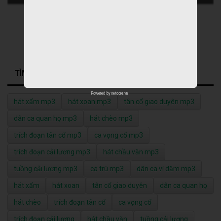
TÌM KIẾM NHIỀU NHẤT
Powered by
netcore.vn
hát xẩm mp3
hát xoan mp3
tân cổ giao duyên mp3
dân ca quan họ mp3
hát chèo mp3
trích đoạn tân cổ mp3
ca vọng cổ mp3
trích đoạn cải lương mp3
hát chầu văn mp3
tuồng cải lương mp3
ca trù mp3
dân ca ví dặm mp3
hát xẩm
hát xoan
tân cổ giao duyên
dân ca quan họ
hát chèo
trích đoạn tân cổ
ca vọng cổ
trích đoạn cải lương
hát chầu văn
tuồng cải lương