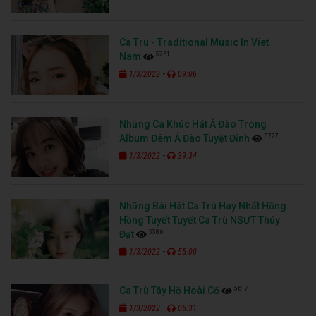
Ca Tru - Traditional Music In Viet
5761
Nam
-
1/3/2022
09:06
Những Ca Khúc Hát Ả Đào Trong
5727
Album Đêm Ả Đào Tuyệt Đỉnh
-
1/3/2022
39:34
Những Bài Hát Ca Trù Hay Nhất Hồng
Hồng Tuyết Tuyết Ca Trù NSƯT Thúy
5586
Đạt
-
1/3/2022
55:00
5617
Ca Trù Tây Hồ Hoài Cổ
-
1/3/2022
06:31