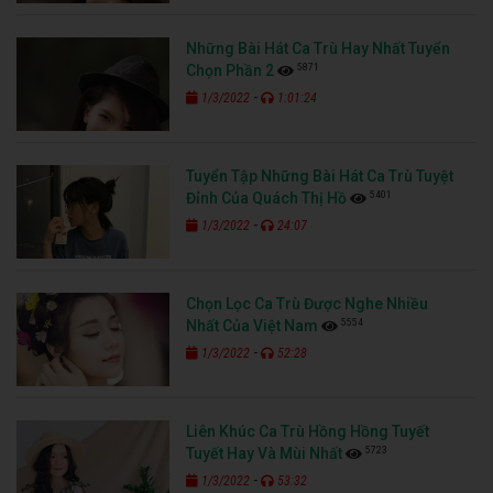
Những Bài Hát Ca Trù Hay Nhất Tuyển
5871
Chọn Phần 2
-
1/3/2022
1:01:24
Tuyển Tập Những Bài Hát Ca Trù Tuyệt
5401
Đỉnh Của Quách Thị Hồ
-
1/3/2022
24:07
Chọn Lọc Ca Trù Được Nghe Nhiều
5554
Nhất Của Việt Nam
-
1/3/2022
52:28
Liên Khúc Ca Trù Hồng Hồng Tuyết
5723
Tuyết Hay Và Mùi Nhất
-
1/3/2022
53:32