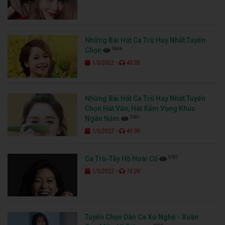
Những Bài Hát Ca Trù Hay Nhất Tuyển
5846
Chọn
-
1/3/2022
40:00
Những Bài Hát Ca Trù Hay Nhất Tuyển
Chọn Hát Văn, Hát Xẩm Vọng Khúc
5601
Ngàn Năm
-
1/3/2022
40:00
5787
Ca Trù-Tây Hồ Hoài Cổ
-
1/3/2022
10:20
Tuyển Chọn Dân Ca Xứ Nghệ - Xuân