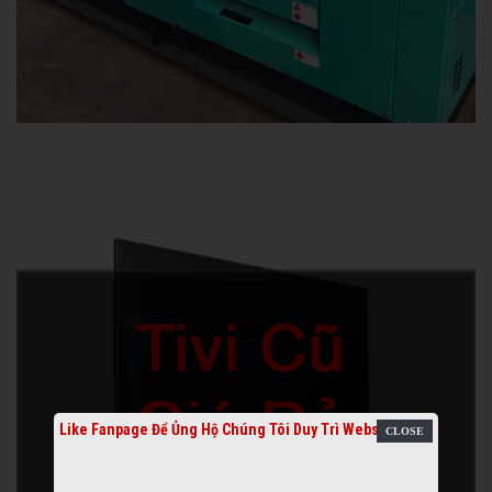
Like Fanpage Để Ủng Hộ Chúng Tôi Duy Trì Website