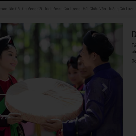
Đoạn Tân Cổ
Ca Vọng Cổ
Trích Đoạn Cải Lương
Hát Chầu Văn
Tuồng Cải Lươn
H
Tu
th
Oc