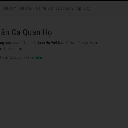
g
Hát Xẩm
Hát Xoan
Ca Trù
Dân Ca Ví Giặm
Top
Blog
át Chầu Văn
yển tập các ca khúc hát Chầu Văn hay nhất ở Việt Nam. Không
ể không nghe thử.
tober 22 2020 -
Xem thêm