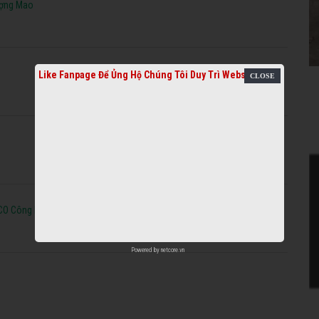
ượng Mao
Like Fanpage Để Ủng Hộ Chúng Tôi Duy Trì Website
SCO Công Nhận
Powered by
netcore.vn