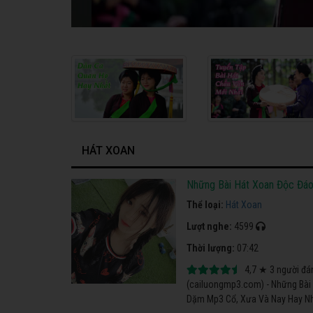
HÁT XOAN
Những Bài Hát Xoan Độc Đá
Thể loại:
Hát Xoan
Lượt nghe:
4599
Thời lượng:
07:42
4,7
★
3
người đá
(cailuongmp3.com) - Những Bài
Dặm Mp3 Cổ, Xưa Và Nay Hay Nh