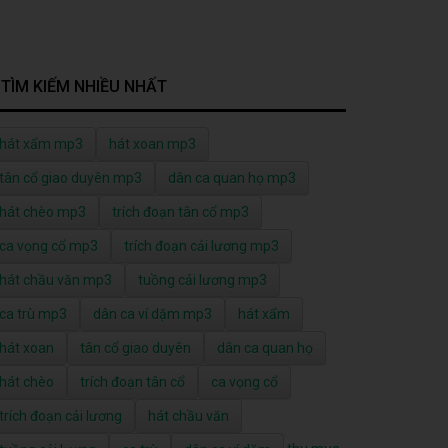
TÌM KIẾM NHIỀU NHẤT
hát xẩm mp3
hát xoan mp3
tân cổ giao duyên mp3
dân ca quan họ mp3
hát chèo mp3
trích đoạn tân cổ mp3
ca vọng cổ mp3
trích đoạn cải lương mp3
hát chầu văn mp3
tuồng cải lương mp3
ca trù mp3
dân ca ví dặm mp3
hát xẩm
hát xoan
tân cổ giao duyên
dân ca quan họ
hát chèo
trích đoạn tân cổ
ca vọng cổ
trích đoạn cải lương
hát chầu văn