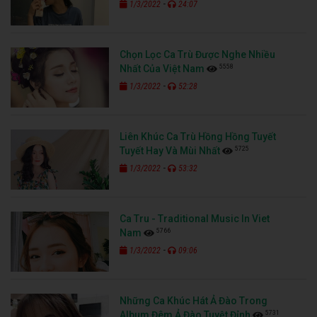
-
1/3/2022
24:07
Chọn Lọc Ca Trù Được Nghe Nhiều
5558
Nhất Của Việt Nam
-
1/3/2022
52:28
Liên Khúc Ca Trù Hồng Hồng Tuyết
5725
Tuyết Hay Và Mùi Nhất
-
1/3/2022
53:32
Ca Tru - Traditional Music In Viet
5766
Nam
-
1/3/2022
09:06
Những Ca Khúc Hát Ả Đào Trong
5731
Album Đêm Ả Đào Tuyệt Đỉnh