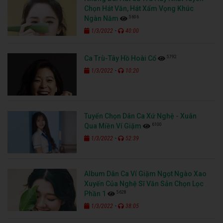
Chọn Hát Văn, Hát Xẩm Vọng Khúc
5606
Ngàn Năm
-
1/3/2022
40:00
5792
Ca Trù-Tây Hồ Hoài Cổ
-
1/3/2022
10:20
Tuyển Chọn Dân Ca Xứ Nghệ - Xuân
6100
Qua Miền Ví Giặm
-
1/3/2022
52:39
Album Dân Ca Ví Giặm Ngọt Ngào Xao
Xuyến Của Nghệ Sĩ Văn Sản Chọn Lọc
5628
Phần 1
-
1/3/2022
38:05