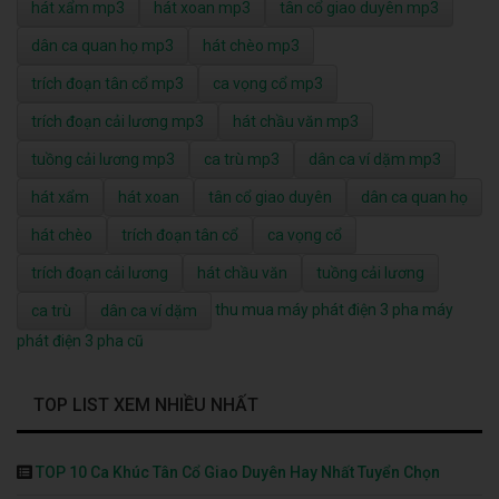
hát xẩm mp3
hát xoan mp3
tân cổ giao duyên mp3
dân ca quan họ mp3
hát chèo mp3
trích đoạn tân cổ mp3
ca vọng cổ mp3
trích đoạn cải lương mp3
hát chầu văn mp3
tuồng cải lương mp3
ca trù mp3
dân ca ví dặm mp3
hát xẩm
hát xoan
tân cổ giao duyên
dân ca quan họ
hát chèo
trích đoạn tân cổ
ca vọng cổ
trích đoạn cải lương
hát chầu văn
tuồng cải lương
thu mua máy phát điện 3 pha
máy
ca trù
dân ca ví dặm
phát điện 3 pha cũ
TOP LIST XEM NHIỀU NHẤT
TOP 10 Ca Khúc Tân Cổ Giao Duyên Hay Nhất Tuyển Chọn