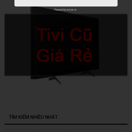
Powered by
netcore.vn
TÌM KIẾM NHIỀU NHẤT