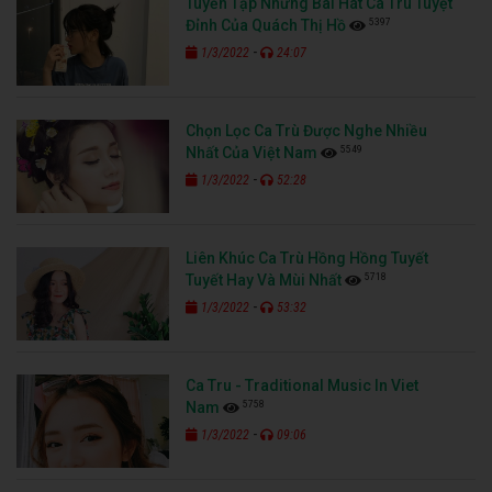
Tuyển Tập Những Bài Hát Ca Trù Tuyệt
5397
Đỉnh Của Quách Thị Hồ
-
1/3/2022
24:07
Chọn Lọc Ca Trù Được Nghe Nhiều
5549
Nhất Của Việt Nam
-
1/3/2022
52:28
Liên Khúc Ca Trù Hồng Hồng Tuyết
5718
Tuyết Hay Và Mùi Nhất
-
1/3/2022
53:32
Ca Tru - Traditional Music In Viet
5758
Nam
-
1/3/2022
09:06