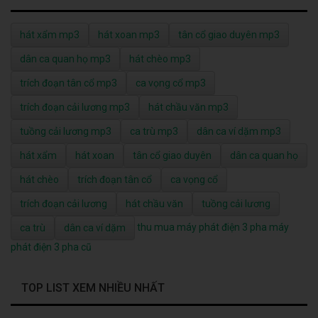
hát xẩm mp3
hát xoan mp3
tân cổ giao duyên mp3
dân ca quan họ mp3
hát chèo mp3
trích đoạn tân cổ mp3
ca vọng cổ mp3
trích đoạn cải lương mp3
hát chầu văn mp3
tuồng cải lương mp3
ca trù mp3
dân ca ví dặm mp3
hát xẩm
hát xoan
tân cổ giao duyên
dân ca quan họ
hát chèo
trích đoạn tân cổ
ca vọng cổ
trích đoạn cải lương
hát chầu văn
tuồng cải lương
thu mua máy phát điện 3 pha
máy
ca trù
dân ca ví dặm
phát điện 3 pha cũ
TOP LIST XEM NHIỀU NHẤT