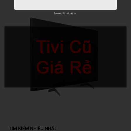
Powered by
netcore.vn
TÌM KIẾM NHIỀU NHẤT