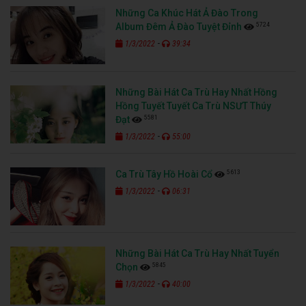
Những Ca Khúc Hát Ả Đào Trong
5724
Album Đêm Ả Đào Tuyệt Đỉnh
-
1/3/2022
39:34
Những Bài Hát Ca Trù Hay Nhất Hồng
Hồng Tuyết Tuyết Ca Trù NSƯT Thúy
5581
Đạt
-
1/3/2022
55:00
5613
Ca Trù Tây Hồ Hoài Cổ
-
1/3/2022
06:31
Những Bài Hát Ca Trù Hay Nhất Tuyển
5845
Chọn
-
1/3/2022
40:00