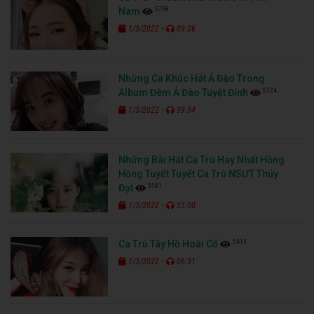
5758
Nam
-
1/3/2022
09:06
Những Ca Khúc Hát Ả Đào Trong
5724
Album Đêm Ả Đào Tuyệt Đỉnh
-
1/3/2022
39:34
Những Bài Hát Ca Trù Hay Nhất Hồng
Hồng Tuyết Tuyết Ca Trù NSƯT Thúy
5581
Đạt
-
1/3/2022
55:00
5613
Ca Trù Tây Hồ Hoài Cổ
-
1/3/2022
06:31