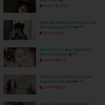
Chọn Phần 2
-
1/3/2022
1:01:24
Tuyển Tập Những Bài Hát Ca Trù Tuyệt
5397
Đỉnh Của Quách Thị Hồ
-
1/3/2022
24:07
Chọn Lọc Ca Trù Được Nghe Nhiều
5549
Nhất Của Việt Nam
-
1/3/2022
52:28
Liên Khúc Ca Trù Hồng Hồng Tuyết
5718
Tuyết Hay Và Mùi Nhất
-
1/3/2022
53:32
Ca Tru - Traditional Music In Viet