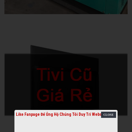
Like Fanpage Để Ủng Hộ Chúng Tôi Duy Trì Website