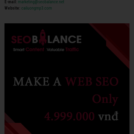
E-mail:
marketing@seobalance.net
Website:
cailuongmp3.com