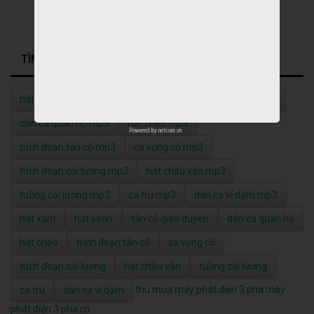
TÌM KIẾM NHIỀU NHẤT
hát xẩm mp3
hát xoan mp3
tân cổ giao duyên mp3
dân ca quan họ mp3
hát chèo mp3
Powered by
netcore.vn
trích đoạn tân cổ mp3
ca vọng cổ mp3
trích đoạn cải lương mp3
hát chầu văn mp3
tuồng cải lương mp3
ca trù mp3
dân ca ví dặm mp3
hát xẩm
hát xoan
tân cổ giao duyên
dân ca quan họ
hát chèo
trích đoạn tân cổ
ca vọng cổ
trích đoạn cải lương
hát chầu văn
tuồng cải lương
thu mua máy phát điện 3 pha
máy
ca trù
dân ca ví dặm
phát điện 3 pha cũ