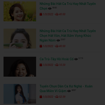
Những Bài Hát Ca Trù Hay Nhất Tuyển
5845
Chọn
-
1/3/2022
40:00
Những Bài Hát Ca Trù Hay Nhất Tuyển
Chọn Hát Văn, Hát Xẩm Vọng Khúc
5597
Ngàn Năm
-
1/3/2022
40:00
5779
Ca Trù-Tây Hồ Hoài Cổ
-
1/3/2022
10:20
Tuyển Chọn Dân Ca Xứ Nghệ - Xuân
6087
Qua Miền Ví Giặm
-
1/3/2022
52:39