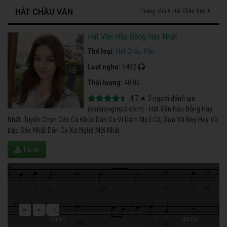
HÁT CHẦU VĂN
Trang chủ
Hát Chầu Văn
Hát Văn Hầu Đồng Hay Nhất
Thể loại:
Hát Chầu Văn
Lượt nghe:
5432
Thời lượng:
40:00
4,7
★
3
người đánh giá
(cailuongmp3.com) - Hát Văn Hầu Đồng Hay
Nhất. Tuyển Chọn Các Ca Khúc Dân Ca Ví Dặm Mp3 Cổ, Xưa Và Nay Hay Và
Đặc Sắc Nhất Dân Ca Xứ Nghệ Mới Nhất
Tải về
00:01
40:00