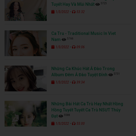
5725
Tuyết Hay Và Mùi Nhất
-
1/3/2022
53:32
Ca Tru - Traditional Music In Viet
5766
Nam
-
1/3/2022
09:06
Những Ca Khúc Hát Ả Đào Trong
5731
Album Đêm Ả Đào Tuyệt Đỉnh
-
1/3/2022
39:34
Những Bài Hát Ca Trù Hay Nhất Hồng
Hồng Tuyết Tuyết Ca Trù NSƯT Thúy
5588
Đạt
-
1/3/2022
55:00