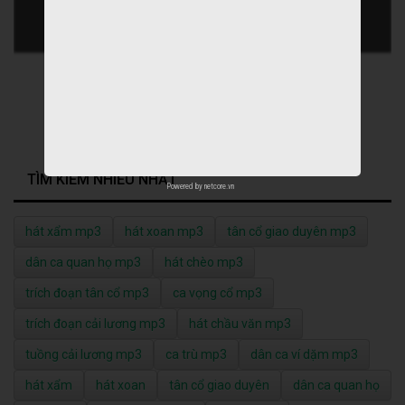
TÌM KIẾM NHIỀU NHẤT
Powered by
netcore.vn
hát xẩm mp3
hát xoan mp3
tân cổ giao duyên mp3
dân ca quan họ mp3
hát chèo mp3
trích đoạn tân cổ mp3
ca vọng cổ mp3
trích đoạn cải lương mp3
hát chầu văn mp3
tuồng cải lương mp3
ca trù mp3
dân ca ví dặm mp3
hát xẩm
hát xoan
tân cổ giao duyên
dân ca quan họ