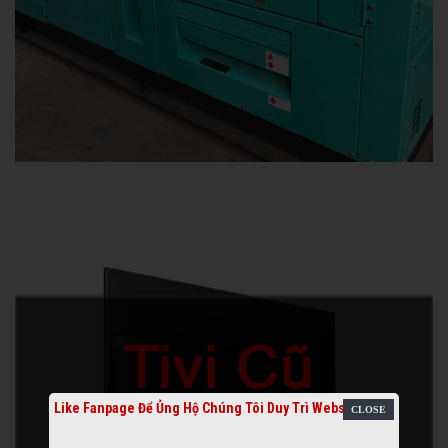
Like Fanpage Để Ủng Hộ Chúng Tôi Duy Trì Website