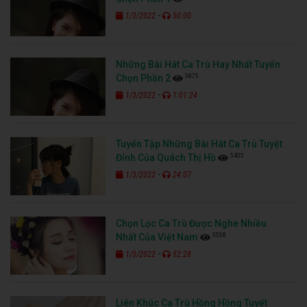
-
1/3/2022
50:00
Những Bài Hát Ca Trù Hay Nhất Tuyển
5875
Chọn Phần 2
-
1/3/2022
1:01:24
Tuyển Tập Những Bài Hát Ca Trù Tuyệt
5405
Đỉnh Của Quách Thị Hồ
-
1/3/2022
24:07
Chọn Lọc Ca Trù Được Nghe Nhiều
5558
Nhất Của Việt Nam
-
1/3/2022
52:28
Liên Khúc Ca Trù Hồng Hồng Tuyết