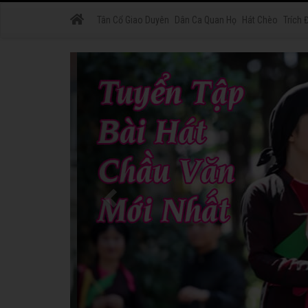
Tân Cổ Giao Duyên
Dân Ca Quan Họ
Hát Chèo
Trích 