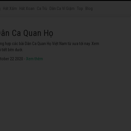
g
Hát Xẩm
Hát Xoan
Ca Trù
Dân Ca Ví Giặm
Top
Blog
át Chầu Văn
yển tập các ca khúc hát Chầu Văn hay nhất ở Việt Nam. Không
ể không nghe thử.
tober 22 2020 -
Xem thêm