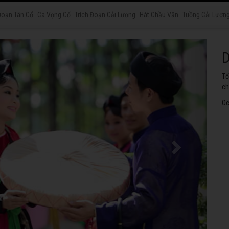
Đoạn Tân Cổ
Ca Vọng Cổ
Trích Đoạn Cải Lương
Hát Chầu Văn
Tuồng Cải Lươn
H
Tu
th
Oc