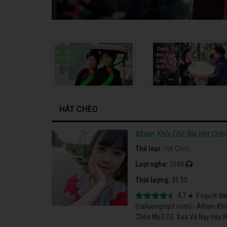
HÁT CHÈO
Album Khỏi Chê Bài Hát Ch
Thể loại:
Hát Chèo
Lượt nghe:
5160
Thời lượng:
31:50
4,7
★
3
người đá
(cailuongmp3.com) - Album Khỏ
Chèo Mp3 Cổ, Xưa Và Nay Hay Nh