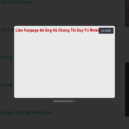
ủa NSUT Văn Chương
 Hát Chèo Mới Nhất
Like Fanpage Để Ủng Hộ Chúng Tôi Duy Trì Website
c Phòng - Hát Câu Chung Thuỷ Phần 1
c Phòng - Hát Câu Chung Thuỷ Phần 2
Powered by
netcore.vn
Ngọt Ngào Nghe Mãi Không Chán