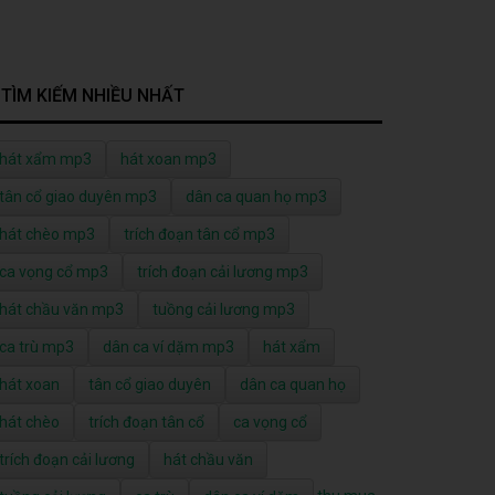
TÌM KIẾM NHIỀU NHẤT
hát xẩm mp3
hát xoan mp3
tân cổ giao duyên mp3
dân ca quan họ mp3
hát chèo mp3
trích đoạn tân cổ mp3
ca vọng cổ mp3
trích đoạn cải lương mp3
hát chầu văn mp3
tuồng cải lương mp3
ca trù mp3
dân ca ví dặm mp3
hát xẩm
hát xoan
tân cổ giao duyên
dân ca quan họ
hát chèo
trích đoạn tân cổ
ca vọng cổ
trích đoạn cải lương
hát chầu văn