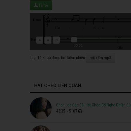
Tải về
00:01
Tag: Từ khóa được tìm kiếm nhiều
hát xẩm mp3
HÁT CHÈO LIÊN QUAN
Chọn Lọc Các Bài Hát Chèo Cổ Nghe Ghiền 
43:35
- 5107