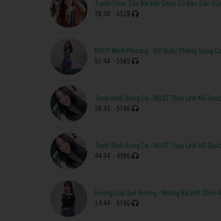
Tuyển Chọn Các Bài Hát Chèo Cổ Đặc Sắc C
28:38
- 6528
NSƯT Minh Phương - NS Quốc Phòng Song Ca
51:44
- 5585
Tuyệt Đỉnh Song Ca - NSƯT Thuỳ Linh NS Quố
38:33
- 5186
Tuyệt Đỉnh Song Ca - NSƯT Thuỳ Linh NS Quố
44:34
- 4986
Hương Lúa Quê Hương - Những Bài Hát Chèo 
14:44
- 5186